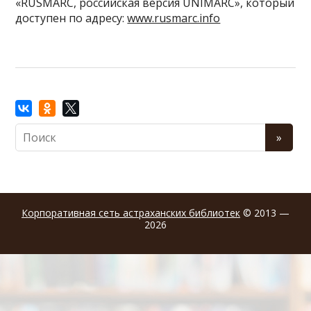
«RUSMARC, российская версия UNIMARC», который
доступен по адресу:
www.rusmarc.info
Корпоративная сеть астраханских библиотек
© 2013 —
2026